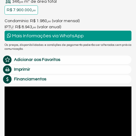
346,
m² de área total
00
R$ 7.900.000,
00
Condomínio: R$ 1.980,
(valor mensal)
00
IPTU
: R$ 8.943,
(valor anual)
00
Mais Informações via WhatsApp
Os preços, disponibilidades e condições de pagamento poderão ser alterados sem prévia
comunicação.
Adicionar aos Favoritos
Imprimir
Financiamentos