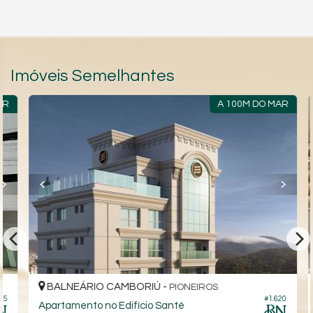
Imóveis Semelhantes
R
A 100M DO MAR
BALNEÁRIO CAMBORIÚ -
PIONEIROS
5
#1.620
Apartamento no Edifício Santé