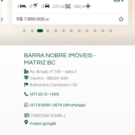
4
4
3
231,
160,
69
76
R$ 7.890.000,
00
BARRA NOBRE IMÓVEIS -
MATRIZ BC
Av. Brasil, nº 197 - sala 2
Centro - 88330-834
Balneário Camboriú /
SC
(47)
3515-1456
(47) 9.9260-2674 (WhatsApp)
CRECI/SC 6.566-J
mapa google