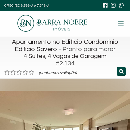
CRECI/SC 6.566-J e 7.318-J
Apartamento no Edifício Condominio
Edificio Savero
- Pronto para morar
4 Suítes, 4 Vagas de Garagem
#2.134
(nenhuma avaliação)