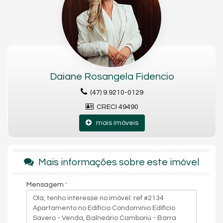
4 vagas de garagem;
Acabamentos de alto padrão;
Empreendimento com área de lazer completa;
Localização privilegiada .
Daiane Rosangela Fidencio
Características do Imóvel
(47) 9.9210-0129
Área de Serviço
Copa/Cozinha
CRECI 49490
Living
Sacada Integrada
mais imóveis
Hidromassagem
Lavabo
Sala para 3 Ambientes
Suíte Master
Mais informações sobre este imóvel
Vista Mar
Móveis Planejados
Mensagem
Características do Empreendimento
Salão de Festas
Elevador
Entrada para Banhistas