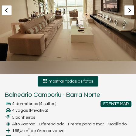
mostrar todas as fotos
Balneário Camboriú
-
Barra Norte
4 dormitórios (4 suítes)
FRENTE MAR
4 vagas (Privativa)
5 banheiros
Alto Padrão - Diferenciado - Frente para o mar - Mobiliado
165,
m² de área privativa
00