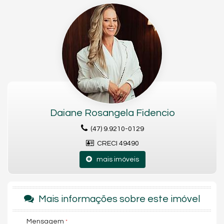
139,00 m² de área privativa;
2 suítes;
Lavabo;
Ampla área social integrada;
2 vagas de garagem;
Acabamentos de alto padrão;
Empreendimento com área de lazer completa;
Localização privilegiada.
Daiane Rosangela Fidencio
(47) 9.9210-0129
Características do Imóvel
CRECI 49490
Aquecimento de Água
Ar Condicionado
mais imóveis
Churrasqueira
Andar Alto
Vista Mar
Acabamento em Gesso
Mais informações sobre este imóvel
Móveis Planejados
Área de Serviço
Sacada / Varanda
Mensagem