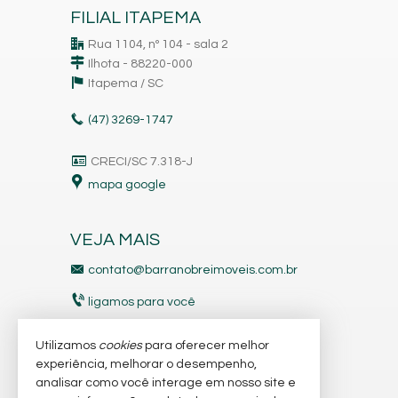
FILIAL ITAPEMA
Rua 1104, nº 104 - sala 2
Ilhota - 88220-000
Itapema /
SC
(47)
3269-1747
CRECI/SC 7.318-J
mapa google
VEJA MAIS
contato@barranobreimoveis.com.br
ligamos para você
receba nosso newsletter
Utilizamos
cookies
para oferecer melhor
experiência, melhorar o desempenho,
analisar como você interage em nosso site e
indicadores financeiros