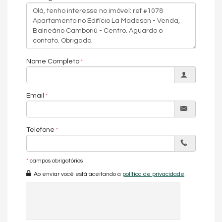
Sacada com Churrasqueira
Sala
Sala de Estar
Sala de Jantar
Sala para 2 Ambientes
Cozinha
Espaço Gourmet
Nome Completo
Lavabo
Suíte Master
Demi-Suíte
Características do Empreendimento
Email
Bar
Sala de Jogos
Salão de Festas
Telefone
Cinema
Piscina
Portaria 24h
Portão Eletrônico
*
campos obrigatórios
Playground
Ao enviar você está aceitando a
política de privacidade
.
Piscina Infantil
Elevador
Pìscina Térmica
Entrada para Banhistas
Box de Praia