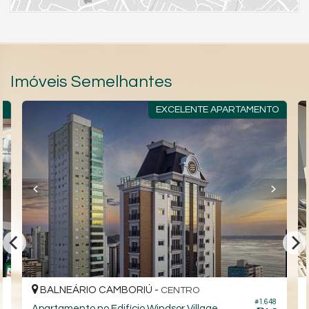
Imóveis Semelhantes
R
EXCELENTE APARTAMENTO
BALNEÁRIO CAMBORIÚ -
CENTRO
#1.648
8
Apartamento no Edifício Windsor Village