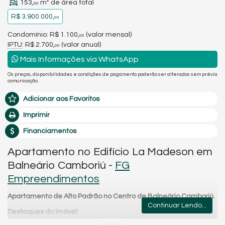
153,
m² de área total
00
R$ 3.900.000,
00
Condomínio: R$ 1.100,
(valor mensal)
00
IPTU
: R$ 2.700,
(valor anual)
00
Mais Informações via WhatsApp
Os preços, disponibilidades e condições de pagamento poderão ser alterados sem prévia
comunicação.
Adicionar aos Favoritos
Imprimir
Financiamentos
Apartamento no Edifício La Madeson em
Balneário Camboriú -
FG
Empreendimentos
Apartamento de Alto Padrão no Centro de Balneário Camboriú.
Continuar Lendo...
Destaques do imóvel: