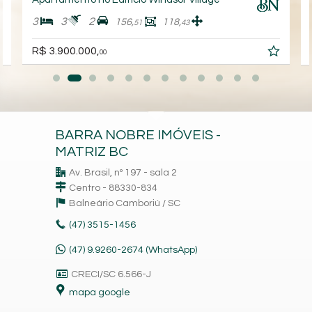
3
3
2
156,
118,
51
43
R$ 3.900.000,
00
BARRA NOBRE IMÓVEIS -
MATRIZ BC
Av. Brasil, nº 197 - sala 2
Centro - 88330-834
Balneário Camboriú /
SC
(47)
3515-1456
(47) 9.9260-2674 (WhatsApp)
CRECI/SC 6.566-J
mapa google