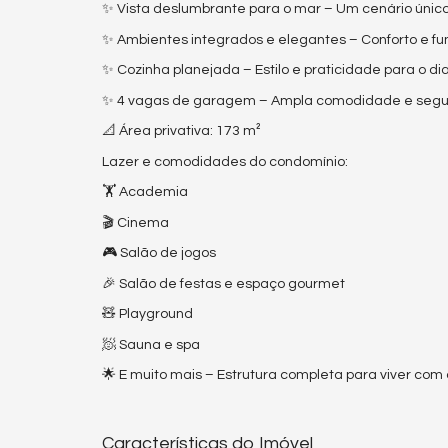
✨ Vista deslumbrante para o mar – Um cenário único
✨ Ambientes integrados e elegantes – Conforto e fu
✨ Cozinha planejada – Estilo e praticidade para o dia
✨ 4 vagas de garagem – Ampla comodidade e segur
📐 Área privativa: 173 m²
Lazer e comodidades do condomínio:
🏋️ Academia
🎬 Cinema
🎮 Salão de jogos
🎉 Salão de festas e espaço gourmet
🧸 Playground
🧖 Sauna e spa
🌟 E muito mais – Estrutura completa para viver com
Características do Imóvel