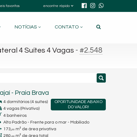
eis favoritos
encontre rápido
NOTÍCIAS
CONTATO
-
#2.548
teral 4 Suítes 4 Vagas
tajaí
-
Praia Brava
4 dormitórios (4 suítes)
OPORTUNIDADE ABAIXO
DO VALOR!
4 vagas (Privativa)
4 banheiros
Alto Padrão - Frente para o mar - Mobiliado
173,
m² de área privativa
00
280,
m² de área total
00