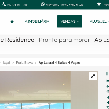
(47)
3515-1456
Atendimento via WhatsApp
imóv
A IMOBILIÁRIA
VENDAS
ALUGUEL
ge Residence
- Pronto para morar
-
Ap La
Itajaí
Praia Brava
Ap Lateral 4 Suítes 4 Vagas
I