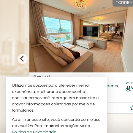
ERENCIADO
TORRE 
ITAJAÍ -
FAZENDINHA
#1.733
#2.3
Utilizamos
cookies
para oferecer melhor
Apartamento no Edifício Mirage Residence
experiência, melhorar o desempenho,
4
5
3
267,
179,
00
00
analisar como você interage em nosso site e
gravar informações coletadas por meio de
R$ 8.000.000,
00
formulários.
Ao utilizar esse site, você concorda com o uso
de
cookies
. Para mais informações visite
Política de Privacidade
.