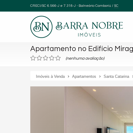
CRECI/SC 6.566-J e 7.318-J
- Balneário Camboriú /
SC
Apartamento no Edifício Mira
(nenhuma avaliação)
Imóveis à Venda
Apartamentos
Santa Catarina