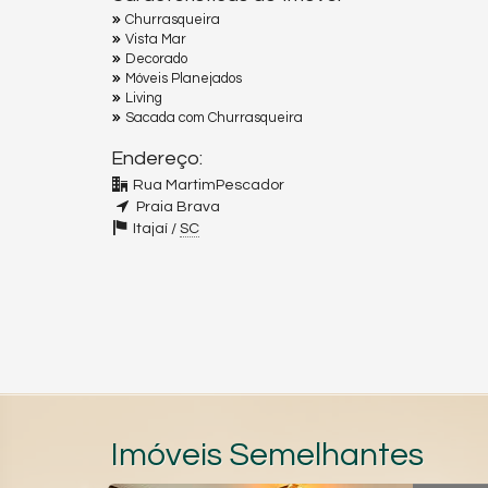
Churrasqueira
Vista Mar
Decorado
Móveis Planejados
Living
Sacada com Churrasqueira
Endereço:
Rua MartimPescador
Praia Brava
Itajaí /
SC
Imóveis Semelhantes