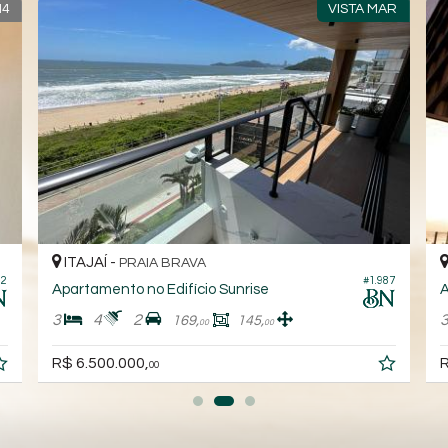
M4
VISTA MAR
ITAJAÍ -
PRAIA BRAVA
82
#1.987
Apartamento no Edifício Sunrise
A
3
4
2
169,
145,
00
00
R$ 6.500.000,
R
00