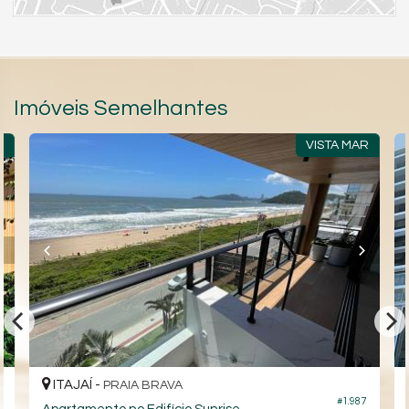
Imóveis Semelhantes
!
VISTA MAR
ITAJAÍ -
PRAIA BRAVA
0
#1.987