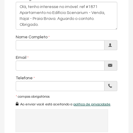
Hall de entrada decorado e mobiliado
Medidores de água, luz e gás individuais
Estúdio de pilates
Elevador
Interfone
Piscina
Brinquedoteca
Nome Completo
Wine Bar
Salas de Massagem
Beauty
Empório
Email
Bar molhado
Características do Imóvel
Área de Serviço
Telefone
Sala de Estar
Sala de Jantar
Cozinha
*
campos obrigatórios
Lavabo
Vista Mar
Ao enviar você está aceitando a
política de privacidade
.
Decorado
Acabamento em Gesso
Vista Panorâmica
Características do Empreendimento
Salão de Festas