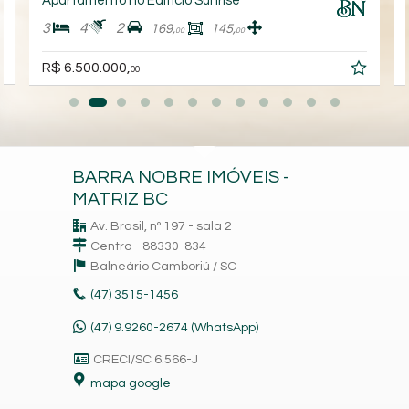
Apartamento no Edifício Sunrise
3
4
2
169,
145,
00
00
R$ 6.500.000,
00
BARRA NOBRE IMÓVEIS -
MATRIZ BC
Av. Brasil, nº 197 - sala 2
Centro - 88330-834
Balneário Camboriú /
SC
(47)
3515-1456
(47) 9.9260-2674 (WhatsApp)
CRECI/SC 6.566-J
mapa google