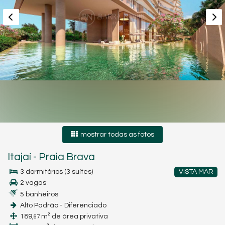
mostrar todas as fotos
Itajaí
-
Praia Brava
3 dormitórios (3 suítes)
VISTA MAR
2 vagas
5 banheiros
Alto Padrão - Diferenciado
189,
m² de área privativa
67