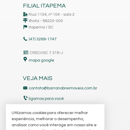
FILIAL ITAPEMA
Rua 1104, nº 104 - sala 2
Ilhota - 88220-000
Itapema /
SC
(47)
3269-1747
CRECI/SC 7.318-J
mapa google
VEJA MAIS
contato@barranobreimoveis.com.br
ligamos para você
receba nosso newsletter
Utilizamos
cookies
para oferecer melhor
experiência, melhorar o desempenho,
analisar como você interage em nosso site e
indicadores financeiros