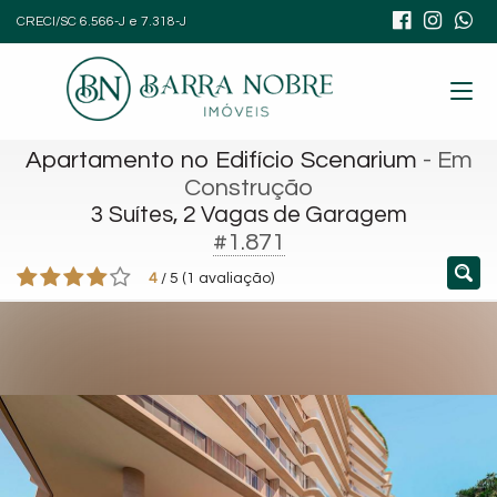
CRECI/SC 6.566-J e 7.318-J
Apartamento no Edifício Scenarium
- Em
Construção
3 Suítes, 2 Vagas de Garagem
#1.871
4
/
5
(
1
avaliação)