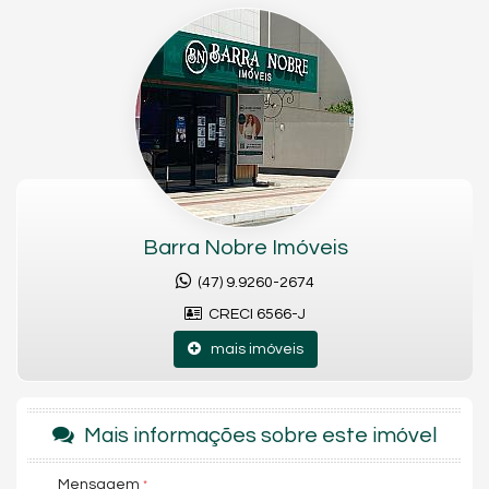
Apartamento totalmente decorado;
3 suítes;
Lavabo;
Ampla área social integrada;
2 vagas de garagem;
Acabamentos de alto padrão;
Empreendimento com área de lazer completa;
Lavabo
Infraestrutura para água quente
Espera para split
Barra Nobre Imóveis
Fechadura com senha na porta de entrada
Hidrômetro Individual
(47) 9.9260-2674
Interfone
CRECI 6566-J
Gás Individual
Aquecimento a Gás
mais imóveis
Hidromassagem na piscina
Piscina térmica
Academia
Sala de jogos
Mais informações sobre este imóvel
Playground
Sala de Reunião
Salão de festas
Mensagem