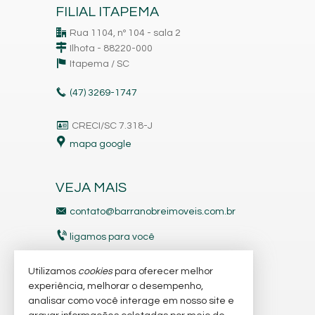
FILIAL ITAPEMA
Rua 1104, nº 104 - sala 2
Ilhota - 88220-000
Itapema /
SC
(47)
3269-1747
CRECI/SC 7.318-J
mapa google
VEJA MAIS
contato@barranobreimoveis.com.br
ligamos para você
receba nosso newsletter
Utilizamos
cookies
para oferecer melhor
experiência, melhorar o desempenho,
analisar como você interage em nosso site e
indicadores financeiros