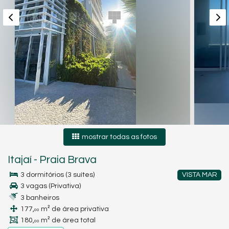
mostrar todas as fotos
Itajaí
-
Praia Brava
3 dormitórios (3 suítes)
VISTA MAR
3 vagas (Privativa)
3 banheiros
177,
m² de área privativa
00
180,
m² de área total
00