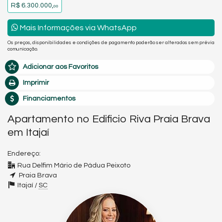
R$ 6.300.000,
00
Mais Informações via WhatsApp
Os preços, disponibilidades e condições de pagamento poderão ser alterados sem prévia
comunicação.
Adicionar aos Favoritos
Imprimir
Financiamentos
Apartamento no Edificio Riva Praia Brava
em Itajaí
Endereço:
Rua Delfim Mário de Pádua Peixoto
Praia Brava
Itajaí /
SC