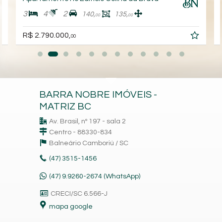
3
4
2
140,
135,
00
00
R$ 2.790.000,
00
BARRA NOBRE IMÓVEIS -
MATRIZ BC
Av. Brasil, nº 197 - sala 2
Centro - 88330-834
Balneário Camboriú /
SC
(47)
3515-1456
(47) 9.9260-2674 (WhatsApp)
CRECI/SC 6.566-J
mapa google