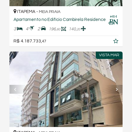
ITAPEMA -
MEIA PRAIA
#494
Apartamento no Edifício Cambirela Residence
3
4
2
196,
140,
60
20
R$ 4.187.733,
47
VISTA MAR