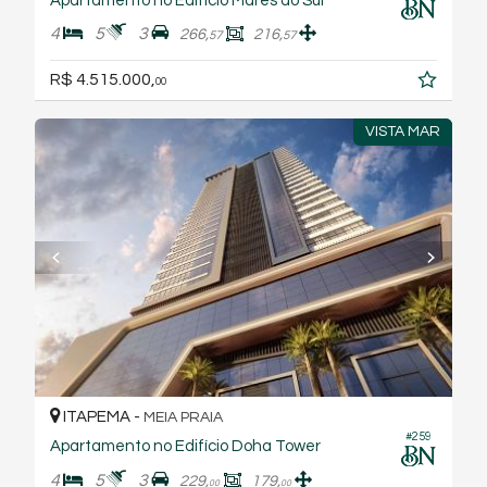
Apartamento no Edifício Mares do Sul
4
5
3
266,
216,
57
57
R$ 4.515.000,
00
VISTA MAR
ITAPEMA -
MEIA PRAIA
#259
Apartamento no Edifício Doha Tower
4
5
3
229,
179,
00
00