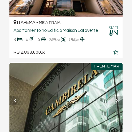
ITAPEMA -
MEIA PRAIA
#2.143
Apartamento no Edifício Maison Lafayette
4
5
3
295,
185,
00
00
R$ 2.898.000,
00
FRENTE MAR