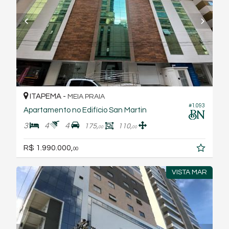
ITAPEMA -
MEIA PRAIA
#1.093
Apartamento no Edifício San Martin
3
4
4
175,
110,
00
00
R$ 1.990.000,
00
VISTA MAR