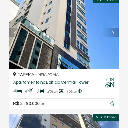
ITAPEMA -
MEIA PRAIA
#1.102
Apartamento no Edifício Central Tower
4
4
3
206,
156,
00
00
R$ 3.190.000,
00
VISTA MAR