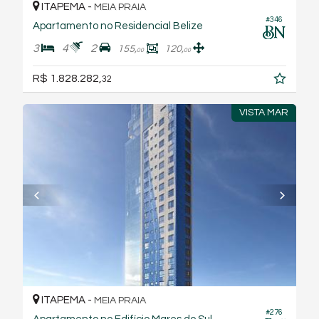
ITAPEMA -
MEIA PRAIA
#346
Apartamento no Residencial Belize
3
4
2
155,
120,
00
00
R$ 1.828.282,
32
VISTA MAR
ITAPEMA -
MEIA PRAIA
#276