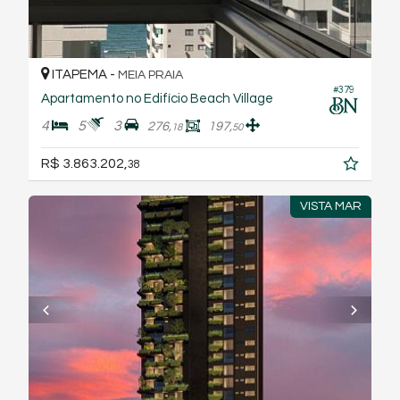
ITAPEMA -
MEIA PRAIA
#379
Apartamento no Edifício Beach Village
4
5
3
276,
197,
18
50
R$ 3.863.202,
38
VISTA MAR