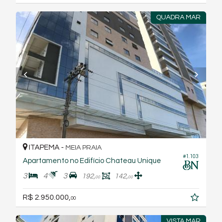
QUADRA MAR
ITAPEMA -
MEIA PRAIA
#1.103
Apartamento no Edifício Chateau Unique
3
4
3
192,
142,
00
00
R$ 2.950.000,
00
VISTA MAR