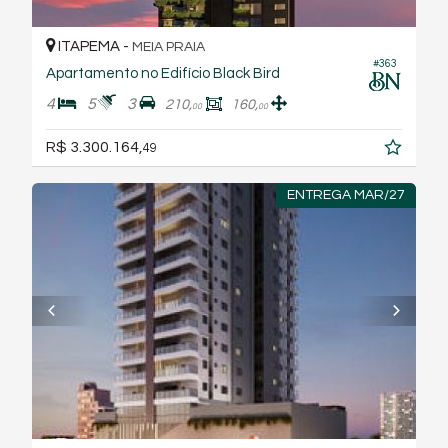
ITAPEMA -
MEIA PRAIA
#363
Apartamento no Edifício Black Bird
4
5
3
210,
160,
00
00
R$ 3.300.164,
49
ENTREGA MAR/27