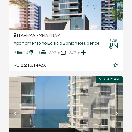
ITAPEMA -
MEIA PRAIA
#339
Apartamento no Edifício Zaniah Residence
3
4
3
297,
247,
85
85
R$ 2.216.144,
56
VISTA MAR