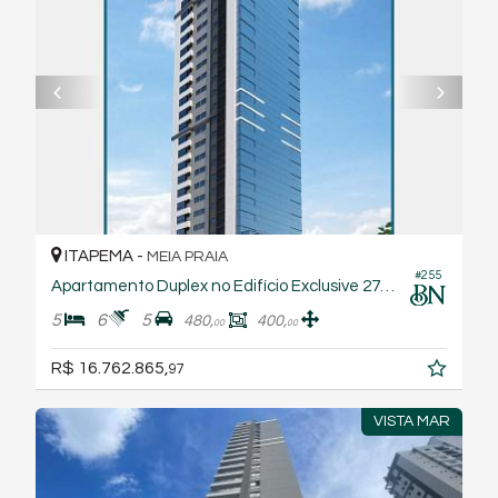
ITAPEMA -
MEIA PRAIA
#255
Apartamento Duplex no Edifício Exclusive 275 Residencial
5
6
5
480,
400,
00
00
R$ 16.762.865,
97
VISTA MAR