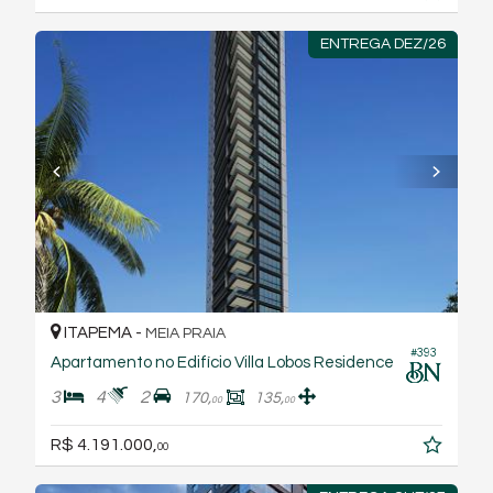
ENTREGA DEZ/26
ITAPEMA -
MEIA PRAIA
#393
Apartamento no Edifício Villa Lobos Residence
3
4
2
170,
135,
00
00
R$ 4.191.000,
00