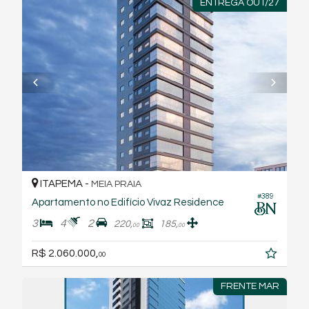
ENTREGA OUT/27
ITAPEMA -
MEIA PRAIA
#389
Apartamento no Edifício Vivaz Residence
3
4
2
220,
185,
00
00
R$ 2.060.000,
00
FRENTE MAR