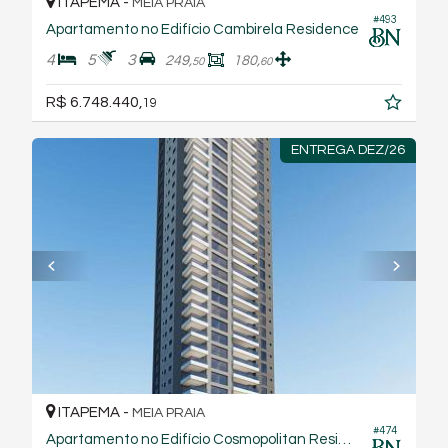
ITAPEMA -
MEIA PRAIA
#493
Apartamento no Edifício Cambirela Residence
4
5
3
249,
180,
50
60
R$ 6.748.440,
19
ENTREGA DEZ/26
ITAPEMA -
MEIA PRAIA
#474
Apartamento no Edifício Cosmopolitan Residence