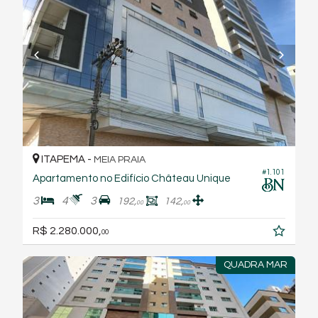
ITAPEMA -
MEIA PRAIA
#1.101
Apartamento no Edifício Château Unique
3
4
3
192,
142,
00
00
R$ 2.280.000,
00
QUADRA MAR