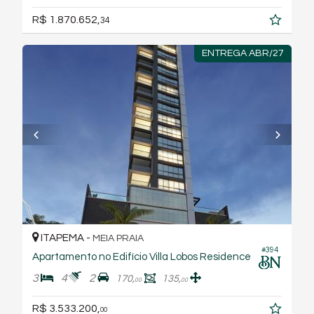
R$ 1.870.652,
34
ENTREGA ABR/27
ITAPEMA -
MEIA PRAIA
#394
Apartamento no Edifício Villa Lobos Residence
3
4
2
170,
135,
00
00
R$ 3.533.200,
00