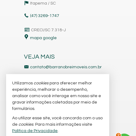
Itapema /
SC
(47)
3269-1747
CRECI/SC 7.318-J
mapa google
VEJA MAIS
contato@barranobreimoveis.com.br
ligamos para você
Utilizamos
cookies
para oferecer melhor
receba nosso newsletter
experiência, melhorar o desempenho,
analisar como você interage em nosso site e
gravar informações coletadas por meio de
indicadores financeiros
formulários.
imóveis favoritos
Ao utilizar esse site, você concorda com o uso
de
cookies
. Para mais informações visite
mapa de imóveis
Política de Privacidade
.
3