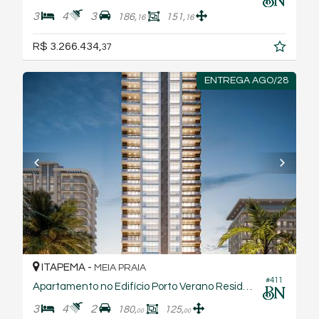
3
4
3
186,
151,
16
16
R$ 3.266.434,
37
ENTREGA AGO/28
ITAPEMA -
MEIA PRAIA
#411
Apartamento no Edifício Porto Verano Residencial
3
4
2
180,
125,
00
00