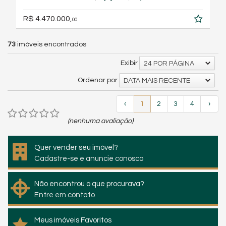
R$ 4.470.000,
00
73
imóveis encontrados
Exibir
24 POR PÁGINA
Ordenar por
DATA MAIS RECENTE
‹
1
2
3
4
›
(nenhuma avaliação)
Quer vender seu imóvel?
Cadastre-se e anuncie conosco
Não encontrou o que procurava?
Entre em contato
Meus imóveis Favoritos