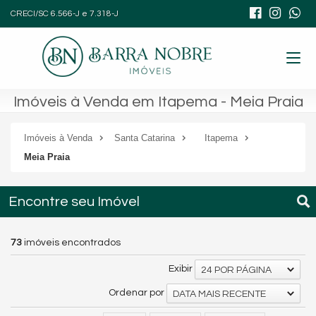
CRECI/SC 6.566-J e 7.318-J
Imóveis à Venda em Itapema - Meia Praia
Imóveis à Venda
Santa Catarina
Itapema
Meia Praia
Encontre seu Imóvel
73
imóveis encontrados
Exibir
24 POR PÁGINA
Ordenar por
DATA MAIS RECENTE