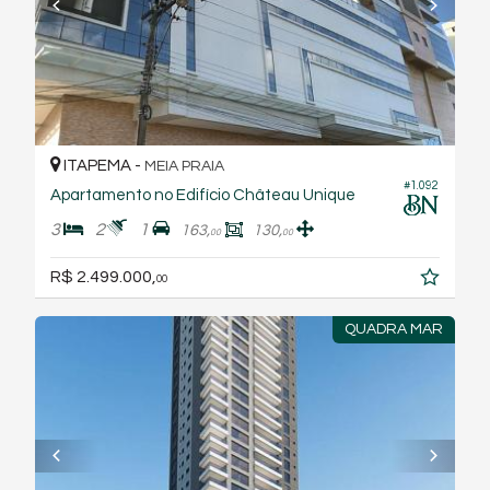
ITAPEMA -
MEIA PRAIA
#1.092
Apartamento no Edifício Château Unique
3
2
1
163,
130,
00
00
R$ 2.499.000,
00
QUADRA MAR