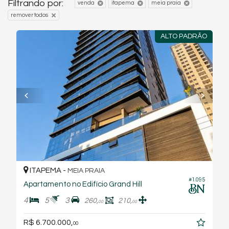
Filtrando por:
venda
itapema
meia praia
remover todos
ALTO PADRÃO
ITAPEMA -
MEIA PRAIA
#1.095
Apartamento no Edifício Grand Hill
4
5
3
260,
210,
00
00
R$ 6.700.000,
00