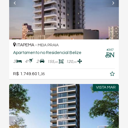
ITAPEMA -
MEIA PRAIA
#347
Apartamento no Residencial Belize
3
4
2
155,
120,
00
00
R$ 1.749.601,
35
VISTA MAR