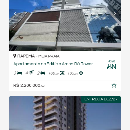
ITAPEMA -
MEIA PRAIA
#026
Apartamento no Edifício Amon Rá Tower
3
4
2
168,
133,
00
00
R$ 2.200.000,
00
ENTREGA DEZ/27