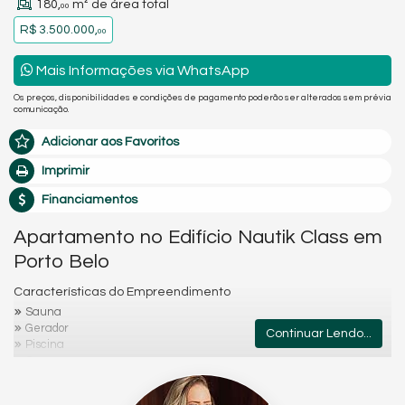
180,
m² de área total
00
R$ 3.500.000,
00
Mais Informações via WhatsApp
Os preços, disponibilidades e condições de pagamento poderão ser alterados sem prévia
comunicação.
Adicionar aos Favoritos
Imprimir
Financiamentos
Apartamento no Edifício Nautik Class em
Porto Belo
Características do Empreendimento
Sauna
Gerador
Continuar Lendo...
Piscina
Spa
Espaço Gourmet
Espaço Fitness