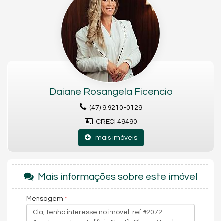
Portaria 24h
Medidores Individuais
Playground
Brinquedoteca
Pet Care
Quiosque Externo
Gás Central
Elevador
Pet Place
Deck Molhado
Daiane Rosangela Fidencio
Espaço Zen
Entrada para Banhistas
(47) 9.9210-0129
Box de Praia
Hall Decorado e Mobiliado
CRECI 49490
mais imóveis
Mais informações sobre este imóvel
Mensagem