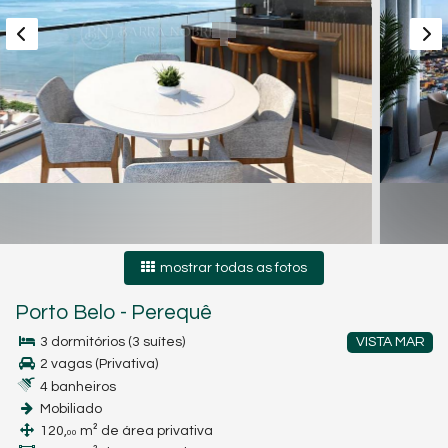
mostrar todas as fotos
Porto Belo
-
Perequê
3 dormitórios (3 suítes)
VISTA MAR
2 vagas (Privativa)
4 banheiros
Mobiliado
120,
m² de área privativa
00