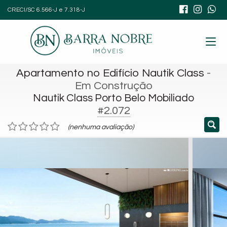
CRECI/SC 6.566-J e 7.318-J
Apartamento no Edifício Nautik Class
-
Em Construção
Nautik Class Porto Belo Mobiliado
#2.072
(nenhuma avaliação)