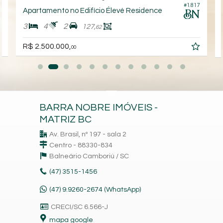
#1.817
0
Apartamento no Edifício Élevé Residence
3
4
2
127,
62
R$ 2.500.000,
00
BARRA NOBRE IMÓVEIS -
MATRIZ BC
Av. Brasil, nº 197 - sala 2
Centro - 88330-834
Balneário Camboriú /
SC
(47)
3515-1456
(47) 9.9260-2674 (WhatsApp)
CRECI/SC 6.566-J
mapa google