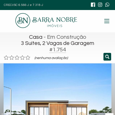
CRECI/SC 6.566-J e 7.318-J
Casa
- Em Construção
3 Suítes, 2 Vagas de Garagem
#1.754
(nenhuma avaliação)