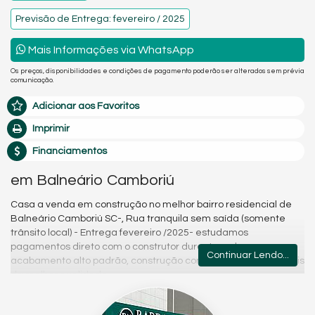
Previsão de Entrega: fevereiro / 2025
Mais Informações via WhatsApp
Os preços, disponibilidades e condições de pagamento poderão ser alterados sem prévia
comunicação.
Adicionar aos Favoritos
Imprimir
Financiamentos
em Balneário Camboriú
Casa a venda em construção no melhor bairro residencial de
Balneário Camboriú SC-, Rua tranquila sem saída (somente
trânsito local) - Entrega fevereiro /2025- estudamos
pagamentos direto com o construtor durante a obra,
Continuar Lendo...
acabamento alto padrão, construção com sistemas e materiais
da melhor qualidade.
Características do Imóvel