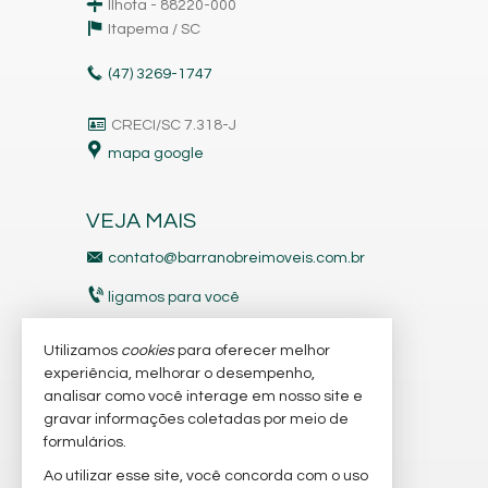
Ilhota - 88220-000
Itapema /
SC
(47)
3269-1747
CRECI/SC 7.318-J
mapa google
VEJA MAIS
contato@barranobreimoveis.com.br
ligamos para você
receba nosso newsletter
Utilizamos
cookies
para oferecer melhor
experiência, melhorar o desempenho,
analisar como você interage em nosso site e
indicadores financeiros
gravar informações coletadas por meio de
imóveis favoritos
formulários.
Ao utilizar esse site, você concorda com o uso
mapa de imóveis