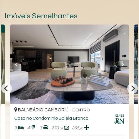
Imóveis Semelhantes
O
BALNEÁRIO CAMBORIÚ -
CENTRO
5
#2.492
Casa no Condomínio Baleia Branca
3
4
3
270,
265,
00
00