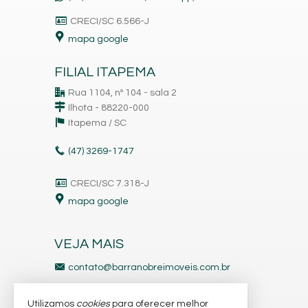
CRECI/SC 6.566-J
mapa google
FILIAL ITAPEMA
Rua 1104, nº 104 - sala 2
Ilhota - 88220-000
Itapema /
SC
(47)
3269-1747
CRECI/SC 7.318-J
mapa google
VEJA MAIS
contato@barranobreimoveis.com.br
ligamos para você
Utilizamos
cookies
para oferecer melhor