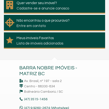
Quer vender seu imóvel?
Cadastre-se e anuncie conosco
Não encontrou o que procurava?
Entre em contato
Meus imóveis Favoritos
Lista de imóveis adicionados
BARRA NOBRE IMÓVEIS -
MATRIZ BC
Av. Brasil, nº 197 - sala 2
Centro - 88330-834
Balneário Camboriú /
SC
(47)
3515-1456
(47) 9.9260-2674 (WhatsApp)