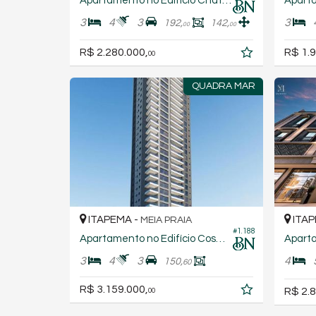
Apartamento no Edifício Château Unique
3
4
3
3
192,
142,
00
00
R$ 2.280.000,
R$ 1.9
00
QUADRA MAR
ITAPEMA -
ITAP
MEIA PRAIA
#1.188
Apartamento no Edifício Cosmopolitan
3
4
3
4
150,
60
R$ 3.159.000,
R$ 2.8
00