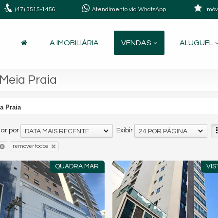
(47)
3515-1456
Atendimento via WhatsApp
imóv
A IMOBILIÁRIA
VENDAS
ALUGUEL
Meia Praia
a Praia
ar por
Exibir
DATA MAIS RECENTE
24 POR PÁGINA
remover todos
QUADRA MAR
VIS