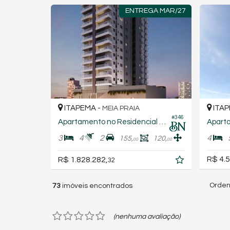
ENTREGA MAR/27
ITAPEMA -
ITAP
MEIA PRAIA
#346
Apartamento no Residencial Belize
3
4
2
4
155,
120,
00
00
R$ 4.5
R$ 1.828.282,
32
Orden
73
imóveis encontrados
(nenhuma avaliação)