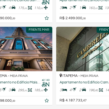
Apartamento no Edifício San Martin
Apa
4
4
3
2
1
175,
110,
163,
13
00
00
00
90.000,
R$ 2.499.000,
00
00
FRENTE MAR
FREN
EMA -
ITAPEMA -
MEIA PRAIA
MEIA PRAIA
#2.143
Apartamento no Edifício Maison Lafayette
Apartamento
5
3
3
4
2
295,
185,
196,
14
60
00
00
R$ 4.187.733,
98.000,
47
00