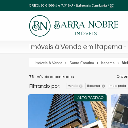
CRECI/SC 6.566-J e 7.318-J
- Balneário Camboriú /
SC
Imóveis à Venda em Itapema - 
Imóveis à Venda
Santa Catarina
Itapema
Mei
Orden
73
imóveis encontrados
Filtrando por:
venda
itapema
meia praia
ALTO PADRÃO