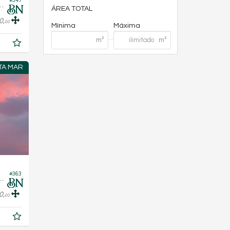
#347
esidencial Belize
ÁREA TOTAL
0,
00
Mínima
Máxima
TA MAR
#363
difício Black Bird
0,
00