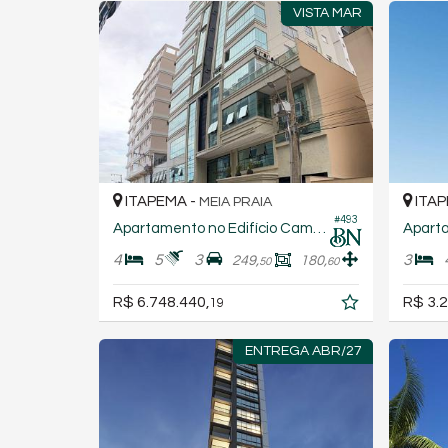
VISTA MAR
ITAPEMA -
ITAP
MEIA PRAIA
#493
Apartamento no Edifício Cambirela Residence
4
5
3
3
249,
180,
50
60
R$ 6.748.440,
R$ 3.2
19
ENTREGA ABR/27