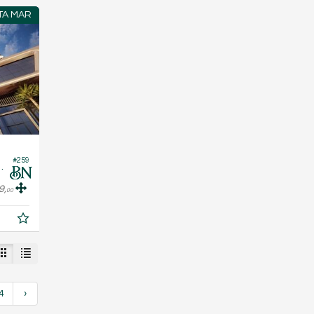
TA MAR
#259
io Doha Tower
9,
00
4
›