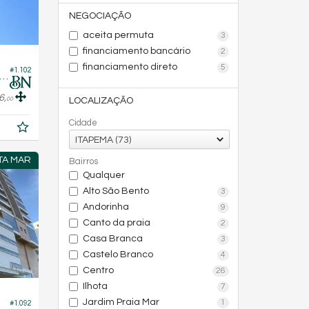
NEGOCIAÇÃO
aceita permuta
3
financiamento bancário
2
financiamento direto
5
#1.102
rtamento no Edifício Central Tower
6,
LOCALIZAÇÃO
00
Cidade
ITAPEMA (73)
TA MAR
Bairros
Qualquer
Alto São Bento
3
Andorinha
9
Canto da praia
2
Casa Branca
3
Castelo Branco
4
Centro
26
Ilhota
7
Jardim Praia Mar
1
#1.092