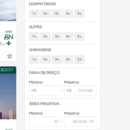
DORMITÓRIOS
1+
2+
3+
4+
5+
SUÍTES
#389
partamento no Edifício Vivaz Residence
1+
2+
3+
4+
5+
5,
00
GARAGENS
1+
2+
3+
4+
5+
DEZ/27
FAIXA DE PREÇO
Mínimo
Máximo
ÁREA PRIVATIVA
Mínima
Máxima