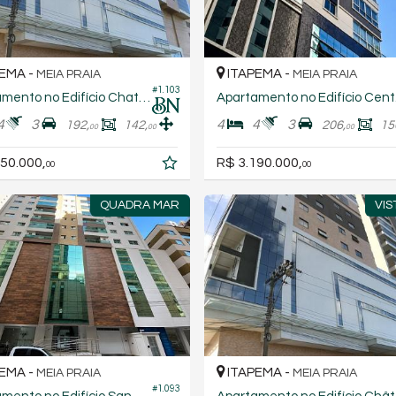
EMA -
ITAPEMA -
MEIA PRAIA
MEIA PRAIA
#1.103
Apartamento no Edifício Chateau Unique
Apa
4
3
4
4
3
192,
142,
206,
15
00
00
00
50.000,
R$ 3.190.000,
00
00
QUADRA MAR
VIS
EMA -
ITAPEMA -
MEIA PRAIA
MEIA PRAIA
#1.093