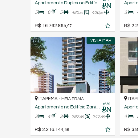
#255
Apartamento Duplex no Edifício Exclusive 275 Residencial
5
6
5
3
480,
400,
00
00
R$ 16.762.865,
R$ 2.2
97
VISTA MAR
ITAPEMA -
ITAP
MEIA PRAIA
#339
Apartamento no Edifício Zaniah Residence
3
4
3
4
297,
247,
85
85
R$ 2.216.144,
R$ 3.8
56