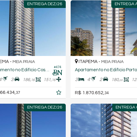
ENTREGA DEZ/26
ENTREGA 
EMA -
ITAPEMA -
MEIA PRAIA
MEIA PRAIA
#474
Apartamento no Edifício Cosmopolitan Residence
A
4
3
3
4
2
186,
151,
180,
12
16
16
00
66.434,
R$ 1.870.652,
37
34
ENTREGA DEZ/26
ENTREGA 