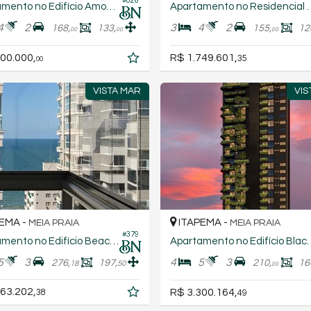
#026
Apartamento no Edifício Amon Rá Tower
Apartamento no R
4
2
3
4
2
168,
133,
155,
12
00
00
00
00.000,
R$ 1.749.601,
35
00
VISTA MAR
VIS
EMA -
ITAPEMA -
MEIA PRAIA
MEIA PRAIA
#379
Apartamento no Edifício Beach Village
Apartamento no E
5
3
4
5
3
276,
197,
210,
16
18
50
00
63.202,
R$ 3.300.164,
38
49