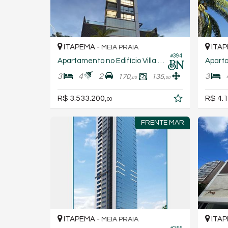
ITAPEMA -
ITAP
MEIA PRAIA
#394
Apartamento no Edifício Villa Lobos Residence
3
4
2
3
170,
135,
00
00
R$ 3.533.200,
R$ 4.1
00
FRENTE MAR
ITAPEMA -
ITAP
MEIA PRAIA