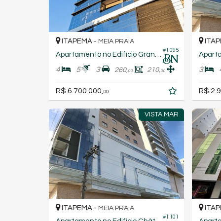
ITAPEMA -
ITAP
MEIA PRAIA
#1.095
Apartamento no Edifício Grand Hill
4
5
3
3
260,
210,
00
00
R$ 6.700.000,
R$ 2.9
00
VISTA MAR
ITAPEMA -
ITAP
MEIA PRAIA
#1.101