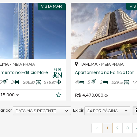
VISTA MAR
VIS
EMA -
ITAPEMA -
MEIA PRAIA
MEIA PRAIA
#276
Apartamento no Edifício Mares do Sul
Apartamento no Edifíc
5
3
4
5
3
266,
216,
229,
17
57
57
00
15.000,
R$ 4.470.000,
00
00
ar por
Exibir
DATA MAIS RECENTE
24 POR PÁGINA
‹
1
2
3