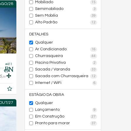
Mobiliado
15
AGO/28
Semimobiliado
3
Sem Mobília
39
Alto Padrão
12
DETALHES
Qualquer
Ar Condicionado
16
Churrasqueira
44
Piscina Privativa
2
#411
partamento no Edifício Porto Verano Residencial
Sacada / Varanda
33
5,
Sacada com Churrasqueira
12
00
Internet / WiFi
6
ESTÁGIO DA OBRA
OUT/27
Qualquer
Lançamento
9
Em Construção
27
Pronto para morar
37