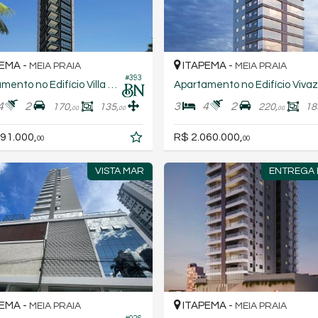
EMA -
ITAPEMA -
MEIA PRAIA
MEIA PRAIA
#393
Apartamento no Edifício Villa Lobos Residence
A
4
2
3
4
2
170,
135,
220,
18
00
00
00
91.000,
R$ 2.060.000,
00
00
VISTA MAR
ENTREGA 
EMA -
ITAPEMA -
MEIA PRAIA
MEIA PRAIA