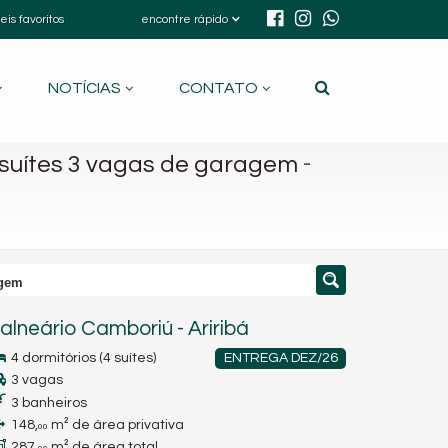
eis favoritos
encontre rápido
NOTÍCIAS
CONTATO
-
suítes 3 vagas de garagem
agem
alneário Camboriú
-
Ariribá
4 dormitórios (4 suítes)
ENTREGA DEZ/26
3 vagas
3 banheiros
148,
m² de área privativa
00
287,
m² de área total