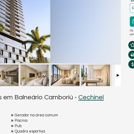
R
Os
al
ls em Balneário Camboriú -
Cechinel
Gerador na área comum
Piscina
Pub
Quadra esportiva