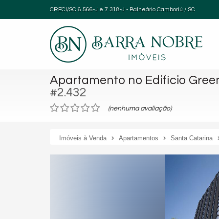
CRECI/SC 6.566-J e 7.318-J
- Balneário Camboriú /
SC
Apartamento no Edifício Green
#2.432
(nenhuma avaliação)
Imóveis à Venda
Apartamentos
Santa Catarina