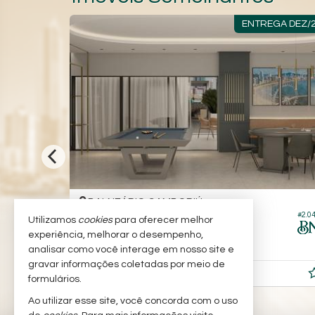
RTUNIDADE
ENTREGA DEZ/
BALNEÁRIO CAMBORIÚ -
CENTRO
#2.430
#2.0
Utilizamos
cookies
para oferecer melhor
Apartamento no Edifício The View
experiência, melhorar o desempenho,
4
5
3
199,
157,
00
00
analisar como você interage em nosso site e
gravar informações coletadas por meio de
R$ 2.890.000,
00
formulários.
Ao utilizar esse site, você concorda com o uso