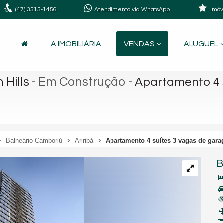
(47)
3515-1456
Atendimento via WhatsApp
imóv
A IMOBILIÁRIA
VENDAS
ALUGUEL
 Hills
- Em Construção
-
Apartamento 4 
Balneário Camboriú
Ariribá
Apartamento 4 suítes 3 vagas de gar
B