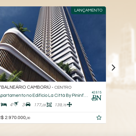
LANÇAMENTO
BALNEÁRIO CAMBORIÚ -
BALNEÁ
CENTRO
#2.615
Apartamento no Edifício La Città By Pininfarina
Apartamen
4
4
3
4
1
177,
139,
28
78
$ 2.970.000,
R$ 3.032.
00