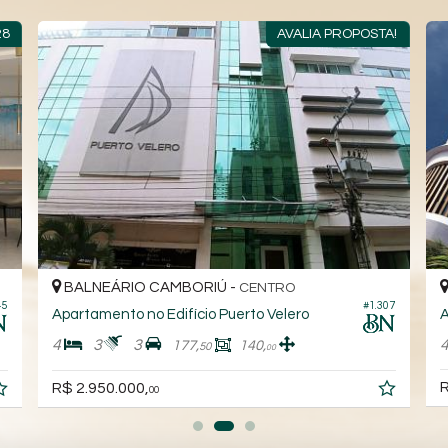
28
AVALIA PROPOSTA!
BALNEÁRIO CAMBORIÚ -
CENTRO
45
#1.307
Apartamento no Edifício Puerto Velero
4
3
3
177,
140,
50
00
R
R$ 2.950.000,
00