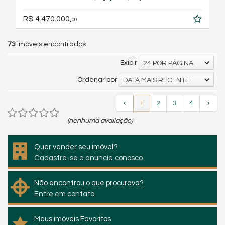
R$ 4.470.000,
00
73
imóveis encontrados
Exibir
24 POR PÁGINA
Ordenar por
DATA MAIS RECENTE
‹
1
2
3
4
›
(nenhuma avaliação)
Quer vender seu imóvel?
Cadastre-se e anuncie conosco
Não encontrou o que procurava?
Entre em contato
Meus imóveis Favoritos