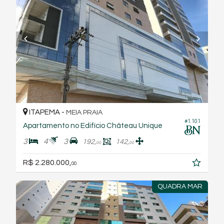
ITAPEMA -
MEIA PRAIA
#1.101
Apartamento no Edifício Château Unique
3
4
3
192,
142,
00
00
R$ 2.280.000,
00
QUADRA MAR