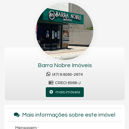
Fechadura com senha na porta de entrada
Hidrômetro Individual
Interfone
Gás Individual
Aquecimento a Gás
Hidromassagem na piscina
Piscina térmica
Academia
Sala de jogos
Playground
Sala de Reunião
Salão de festas
Barra Nobre Imóveis
Hall de entrada decorado e mobiliado
Medidores de água, luz e gás individuais
(47) 9.9260-2674
Estúdio de pilates
Elevador
CRECI 6566-J
Interfone
Piscina
mais imóveis
Brinquedoteca
Wine Bar
Salas de Massagem
Beauty
Mais informações sobre este imóvel
Empório
Bar molhado
Mensagem