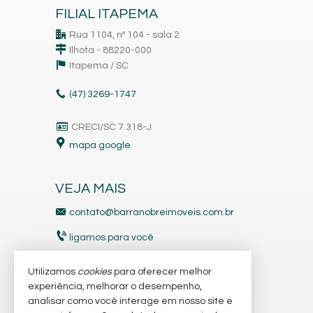
FILIAL ITAPEMA
Rua 1104, nº 104 - sala 2
Ilhota - 88220-000
Itapema /
SC
(47)
3269-1747
CRECI/SC 7.318-J
mapa google
VEJA MAIS
contato@barranobreimoveis.com.br
ligamos para você
receba nosso newsletter
Utilizamos
cookies
para oferecer melhor
experiência, melhorar o desempenho,
analisar como você interage em nosso site e
indicadores financeiros