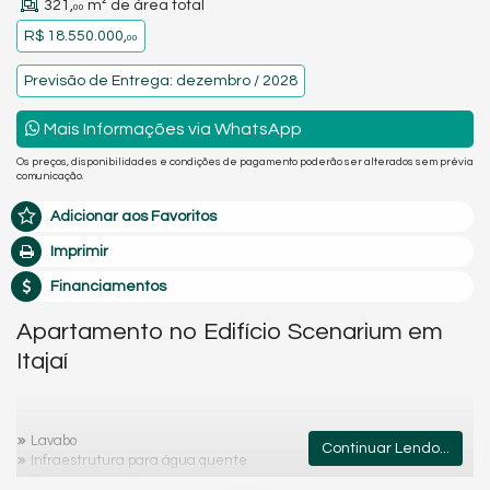
321,
m² de área total
00
R$ 18.550.000,
00
Previsão de Entrega: dezembro / 2028
Mais Informações via WhatsApp
Os preços, disponibilidades e condições de pagamento poderão ser alterados sem prévia
comunicação.
Adicionar aos Favoritos
Imprimir
Financiamentos
Apartamento no Edifício Scenarium em
Itajaí
Lavabo
Continuar Lendo...
Infraestrutura para água quente
Espera para split