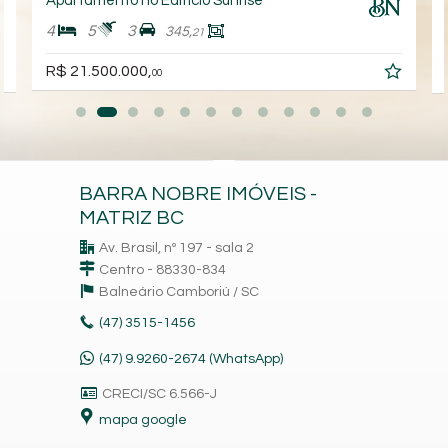
Apartamento no Edifício Sunrise
4
5
3
345,
21
R$ 21.500.000,
00
BARRA NOBRE IMÓVEIS -
MATRIZ BC
Av. Brasil, nº 197 - sala 2
Centro - 88330-834
Balneário Camboriú /
SC
(47)
3515-1456
(47) 9.9260-2674 (WhatsApp)
CRECI/SC 6.566-J
mapa google