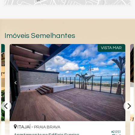
Imóveis Semelhantes
R
VISTA MAR
ITAJAÍ -
PRAIA BRAVA
#2.051
1