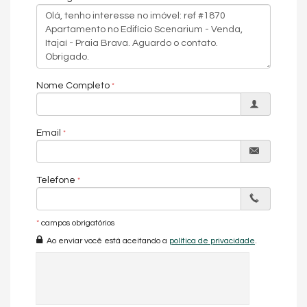
Características do Imóvel
Área de Serviço
Sala de Estar
Sala de Jantar
Cozinha
Lavabo
Vista Mar
Nome Completo
Vista Panorâmica
Características do Empreendimento
Salão de Festas
Email
Piscina
Espaço Fitness
Medidores Individuais
Playground
Telefone
Brinquedoteca
Elevador
Pìscina Térmica
Sala de Reunião
*
campos obrigatórios
Hall Decorado e Mobiliado
Ao enviar você está aceitando a
política de privacidade
.
Hidromassagem