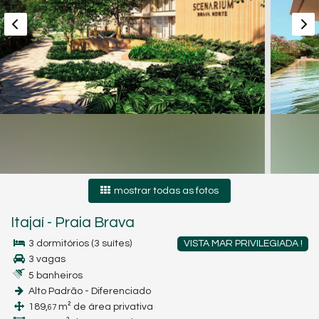
mostrar todas as fotos
Itajaí
-
Praia Brava
3 dormitórios (3 suítes)
VISTA MAR PRIVILEGIADA !
3 vagas
5 banheiros
Alto Padrão - Diferenciado
189,
m² de área privativa
67